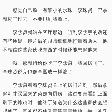
感觉自己脸上有细小的水珠，李珠贤一巴掌
就扇了过去：不要甩到我脸上。
李熙谦就站在客厅那边，听到李熙宇的话还
有些质疑，镜片后的眼睛细细地打量着两人，他
不相信这些家伙吃东西的时候还能想起他来。
哦，那就留给你吃了李熙谦，我回房间了。
李珠贤说完也像李熙成一样溜了。
李熙谦看着李珠贤关上的房门片刻，然后拿
起刚才买回来的菜走向厨房。路过餐桌看到上面
剩下的炸鸡时，他终于知道为什么这些家伙会想
起他了，真的忍不住又青筋突突地跳，手上的塑