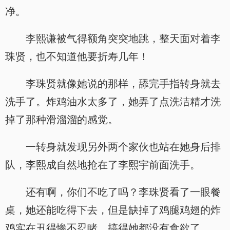
净。
李熙谦被气得额角突突地跳，整天面对着李
珠贤，也不知道他要折寿几年！
李珠贤就像她说的那样，舔完手指转身就去
洗手了。炸鸡油水太多了，她弄了点洗洁精才洗
掉了那种滑溜溜的感觉。
一转身就发现另外两个家伙也站在她身后排
队，李熙成自然地抢在了李熙宇前面洗手。
还有啊，你们不吃了吗？李珠贤看了一眼餐
桌，她还能吃得下去，但是缺掉了鸡腿鸡翅的炸
鸡实在丑得惨不忍睹，搞得她都没有食欲了。