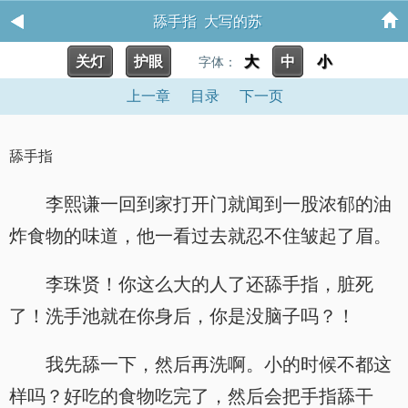
舔手指 大写的苏
关灯
护眼
大
中
小
字体：
上一章
目录
下一页
舔手指
李熙谦一回到家打开门就闻到一股浓郁的油
炸食物的味道，他一看过去就忍不住皱起了眉。
李珠贤！你这么大的人了还舔手指，脏死
了！洗手池就在你身后，你是没脑子吗？！
我先舔一下，然后再洗啊。小的时候不都这
样吗？好吃的食物吃完了，然后会把手指舔干