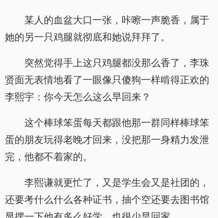
某人的血盆大口一张，咔嚓一声脆香，属于
她的另一只鸡腿就彻底和她说拜拜了。
突然觉得手上这只鸡腿都没那么香了，李珠
贤面无表情地看了一眼像只傻狗一样啃得正欢的
李熙宇：你今天怎么这么早回来？
这个棒球笨蛋每天都跟他那一群同样棒球笨
蛋的朋友玩得老晚才回来，没把那一身精力发泄
完，他都不着家的。
李熙谦就更忙了，又是学生会又是社团的，
还要考什么什么各种证书，抽个空还要去图书馆
显摆一下他有多么好学，也很少早回家。