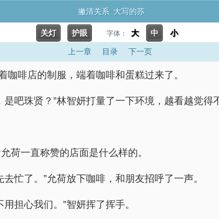
撇清关系 大写的苏
关灯
护眼
大
中
小
字体：
上一章
目录
下一页
穿着咖啡店的制服，端着咖啡和蛋糕过来了。
，是吧珠贤？”林智妍打量了一下环境，越看越觉得
看允荷一直称赞的店面是什么样的。
先去忙了。”允荷放下咖啡，和朋友招呼了一声。
不用担心我们。”智妍挥了挥手。