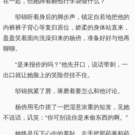
在一起，但她蹲着翻他行李袋做什么？
邬锦听着身后的脚步声，镇定自若地把他的
内裤裤子背心等复归原位，娇柔的身体站直来，
盈盈笑着面向洗澡归来的杨侜，准备好好与他再
聊聊。
“是来报价的吗？”他先开口，说话带刺，一
出口就让她脸上的笑险些挂不住。
邬锦抿紧了唇，琢磨着要怎么和他讨论。
杨侜用毛巾搓了一把湿意浓重的短发，见她
不说话，讥笑：“你可别说你是来偷东西的啊。”
她终是压下心中的羞耻，左手把那药膏和药