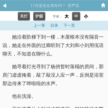
17你是他女朋友吗？ 宿芦花
关灯
护眼
大
中
小
字体：
上一章
目录
下一页
她沿着阶梯下到一楼，木屋根本没有隔音一
说，她走在外面的过廊听到了大刘和小刘用佤语
聊天，不知道在聊什么。
她寻着灯光寻到了杨侜暂时落榻的房间，那
房门虚虚掩着，敲了敲没人应一声，反倒是浴室
那边传来了哗啦啦的水声。
他在洗澡。