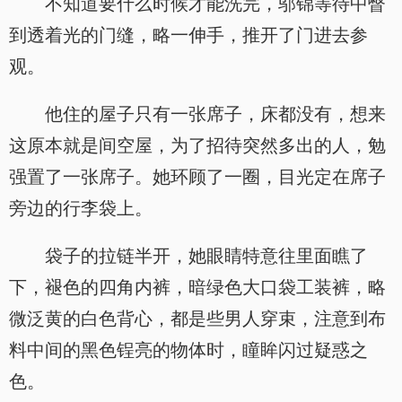
不知道要什么时候才能洗完，邬锦等待中瞥
到透着光的门缝，略一伸手，推开了门进去参
观。
他住的屋子只有一张席子，床都没有，想来
这原本就是间空屋，为了招待突然多出的人，勉
强置了一张席子。她环顾了一圈，目光定在席子
旁边的行李袋上。
袋子的拉链半开，她眼睛特意往里面瞧了
下，褪色的四角内裤，暗绿色大口袋工装裤，略
微泛黄的白色背心，都是些男人穿束，注意到布
料中间的黑色锃亮的物体时，瞳眸闪过疑惑之
色。