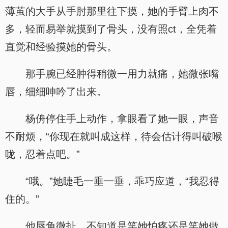
薄茧的大手从手肘那里往下摸，她的手臂上肉不
多，轻而易举就摸到了骨头，没有照ct，全凭着
直觉和经验摸她的骨头。
那手腕已经肿得稍微一用力就痛，她微张嘴
唇，细细呻吟了出来。
杨侜停住手上动作，拿眼看了她一眼，声音
不耐烦，“你现在就叫成这样，待会估计得叫破喉
咙，忍着点吧。”
“哦。”她睫毛一垂一垂，乖巧应道，“我忍得
住的。”
他唇角微扯，不知道是笑她怕疼还是笑她做