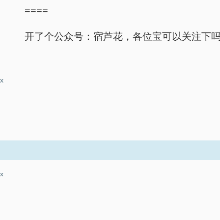
====
开了个公众号：宿芦花，各位宝可以关注下吗
x
x