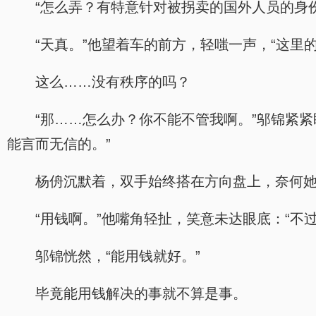
“怎么弄？有特意针对被拐卖的国外人员的身
“天真。”他望着车的前方，轻嗤一声，“这里
这么……没有秩序的吗？
“那……怎么办？你不能不管我啊。”邬锦紧
能言而无信的。”
杨侜沉默着，双手始终搭在方向盘上，奈何
“用钱啊。”他嘴角轻扯，笑意未达眼底：“不
邬锦恍然，“能用钱就好。”
毕竟能用钱解决的事就不算是事。