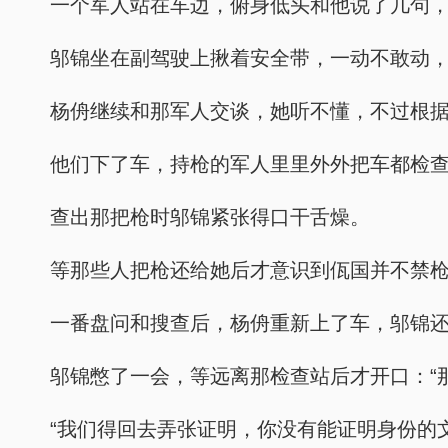
一个军人站在车边，俯身低头和他说了几句
邬锦坐在副驾驶上揪着安全带，一动不敢动
杨侜继续和那军人交谈，她听不懂，不过根
他们下了车，持枪的军人里里外外把车都检
查出那把枪时邬锦紧张得口干舌燥。
等那些人把枪还给她后才意识到佤国并不禁
一番盘问和搜查后，杨侜重新上了车，邬锦
邬锦憋了一会，等远离那检查站后才开口：“
“我们得回去弄张证明，你没有能证明身份的文