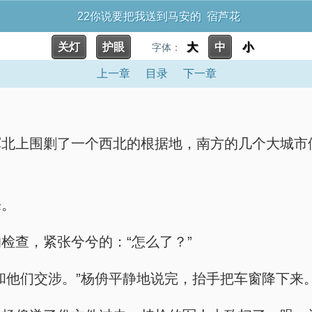
22你说要把我送到马安的 宿芦花
关灯
护眼
大
中
小
字体：
上一章
目录
下一章
军北上围剿了一个西北的根据地，南方的几个大城市
来。
检查，紧张兮兮的：“怎么了？”
和他们交涉。”杨侜平静地说完，抬手把车窗降下来